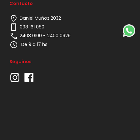
Contacto
location_on
Daniel Muñoz 2032
mobile
098 161 080
phone
2408 0100 -
2400 0929
schedule
De 9 a 17 hs.
Seguinos