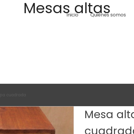
Mesas altas
Inicio
Quiénes somos
tapa cuadrada
Mesa alt
cuadrad