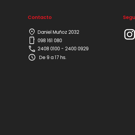
Contacto
Segu
location_on
Daniel Muñoz 2032
mobile
098 161 080
phone
2408 0100 -
2400 0929
schedule
De 9 a 17 hs.