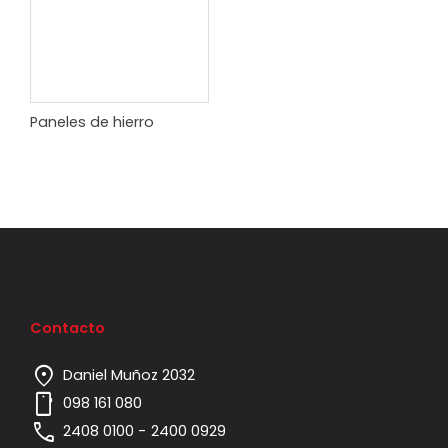
Paneles de hierro
Contacto
location_on
Daniel Muñoz 2032
mobile
098 161 080
phone
2408 0100 -
2400 0929