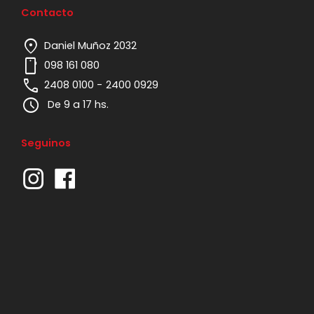
Contacto
location_on
Daniel Muñoz 2032
mobile
098 161 080
phone
2408 0100 -
2400 0929
schedule
De 9 a 17 hs.
Seguinos