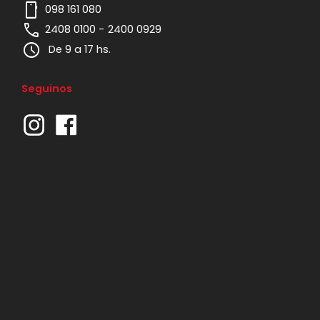
mobile
098 161 080
phone
2408 0100 -
2400 0929
schedule
De 9 a 17 hs.
Seguinos