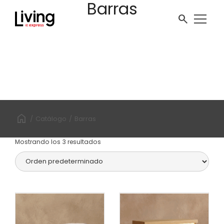
Barras
ir
al
search
contenido
/
Catálogo
/
Barras
Mostrando los 3 resultados