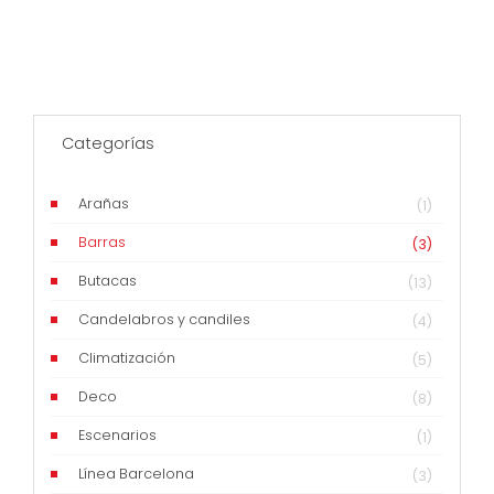
Categorías
Arañas
(1)
Barras
(3)
Butacas
(13)
Candelabros y candiles
(4)
Climatización
(5)
Deco
(8)
Escenarios
(1)
Línea Barcelona
(3)