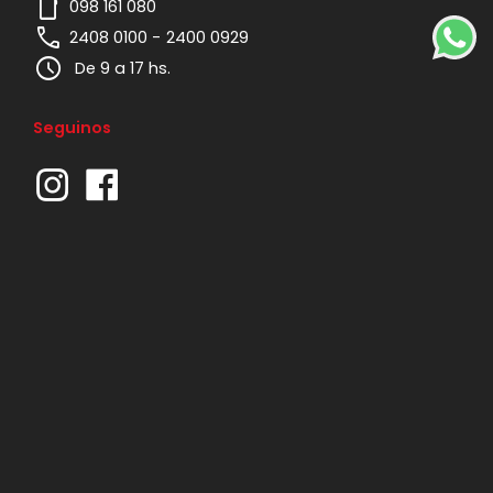
mobile
098 161 080
phone
2408 0100 -
2400 0929
schedule
De 9 a 17 hs.
Seguinos