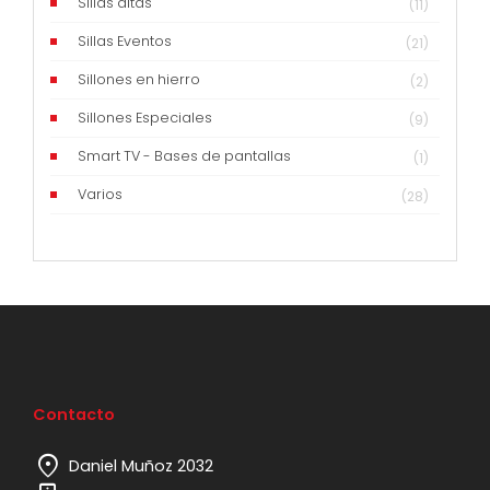
Sillas altas
(11)
Sillas Eventos
(21)
Sillones en hierro
(2)
Sillones Especiales
(9)
Smart TV - Bases de pantallas
(1)
Varios
(28)
Contacto
location_on
Daniel Muñoz 2032