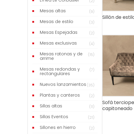
Línea Le Corbusier
(2)
Mesas altas
(9)
Sillón de estil
Mesas de estilo
(3)
Mesas Espejadas
(2)
Mesas exclusivas
(4)
Mesas ratonas y de
(15)
arrime
Mesas redondas y
(7)
rectangulares
Nuevos lanzamientos
(35)
Plantas y canteros
(2)
Sofá terciope
Sillas altas
(11)
capitoneado
Sillas Eventos
(21)
Sillones en hierro
(2)