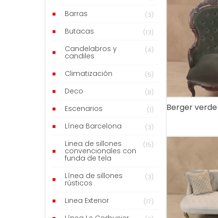
Barras
(3)
Butacas
(13)
Candelabros y
(4)
candiles
Climatización
(5)
Deco
(8)
Berger verde
Escenarios
(1)
Línea Barcelona
(3)
Linea de sillones
(15)
convencionales con
funda de tela
Línea de sillones
(3)
rústicos
Linea Exterior
(17)