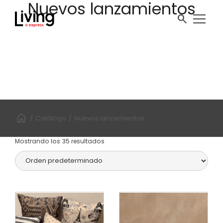
Nuevos lanzamientos
ir
al
search
contenido
/
Catálogo
/
Nuevos lanzamientos
Mostrando los 35 resultados