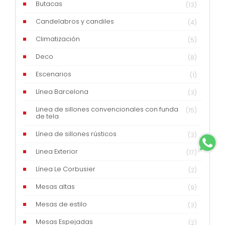
Butacas
(13)
Candelabros y candiles
(4)
Climatización
(5)
Deco
(8)
Escenarios
(1)
Línea Barcelona
(3)
Linea de sillones convencionales con funda
(15)
de tela
Línea de sillones rústicos
(3)
Linea Exterior
(17)
Línea Le Corbusier
(2)
Mesas altas
(9)
Mesas de estilo
(3)
Mesas Espejadas
(2)