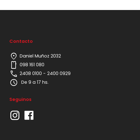
Contacto
location_on
Daniel Muñoz 2032
mobile
098 161 080
phone
2408 0100 -
2400 0929
schedule
De 9 a 17 hs.
Seguinos