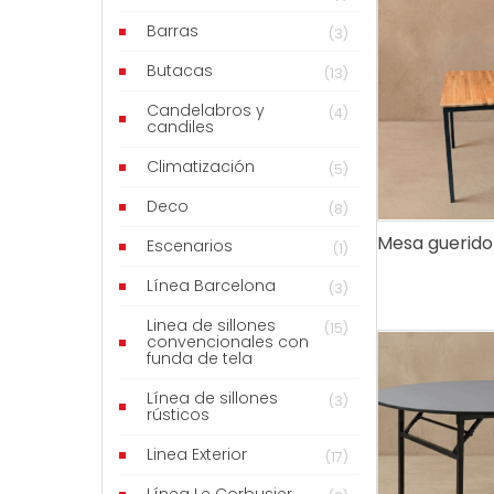
Barras
(3)
Butacas
(13)
Candelabros y
(4)
candiles
Climatización
(5)
Deco
(8)
Mesa guerid
Escenarios
(1)
Línea Barcelona
(3)
Linea de sillones
(15)
convencionales con
funda de tela
Línea de sillones
(3)
rústicos
Linea Exterior
(17)