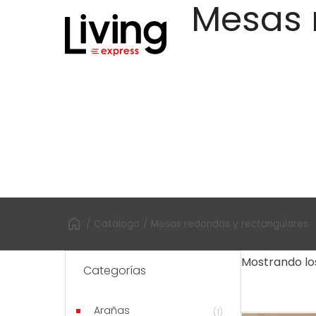
Mesas 
ir
al
contenido
/
Catálogo
/
Mesas redondas y rectangulares
Mostrando lo
Categorías
Arañas
(1)