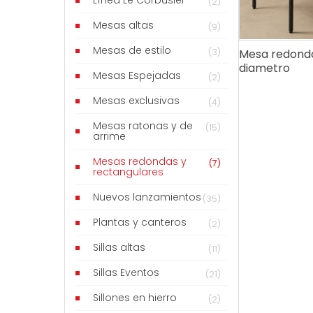
Línea Le Corbusier
(2)
Mesas altas
(9)
Mesas de estilo
Mesa redonda
(3)
diametro
Mesas Espejadas
(2)
Mesas exclusivas
(4)
Mesas ratonas y de
(15)
arrime
Mesas redondas y
(7)
rectangulares
Nuevos lanzamientos
(35)
Plantas y canteros
(2)
Sillas altas
(11)
Sillas Eventos
(21)
Sillones en hierro
(2)