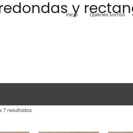
redondas y rectan
Inicio
Quiénes somos
s 7 resultados